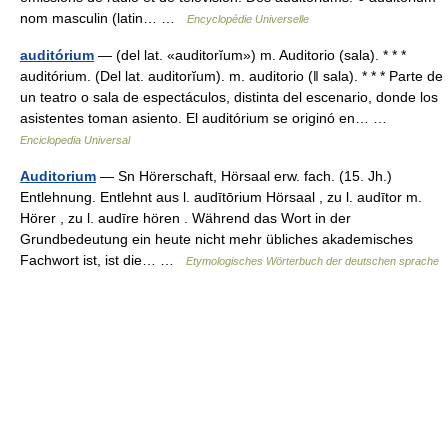
nom masculin (latin… …
Encyclopédie Universelle
auditórium
— (del lat. «auditorĭum») m. Auditorio (sala). * * *
auditórium. (Del lat. auditorĭum). m. auditorio (ǁ sala). * * * Parte de
un teatro o sala de espectáculos, distinta del escenario, donde los
asistentes toman asiento. El auditórium se originó en… …
Enciclopedia Universal
Auditorium
— Sn Hörerschaft, Hörsaal erw. fach. (15. Jh.)
Entlehnung. Entlehnt aus l. audītōrium Hörsaal , zu l. audītor m.
Hörer , zu l. audīre hören . Während das Wort in der
Grundbedeutung ein heute nicht mehr übliches akademisches
Fachwort ist, ist die… …
Etymologisches Wörterbuch der deutschen sprache