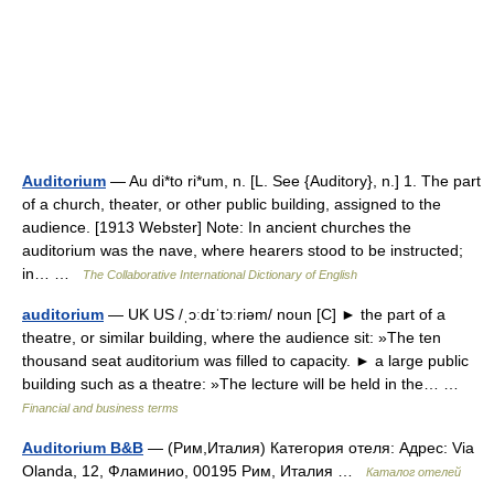
Auditorium
— Au di*to ri*um, n. [L. See {Auditory}, n.] 1. The part
of a church, theater, or other public building, assigned to the
audience. [1913 Webster] Note: In ancient churches the
auditorium was the nave, where hearers stood to be instructed;
in… …
The Collaborative International Dictionary of English
auditorium
— UK US /ˌɔːdɪˈtɔːriəm/ noun [C] ► the part of a
theatre, or similar building, where the audience sit: »The ten
thousand seat auditorium was filled to capacity. ► a large public
building such as a theatre: »The lecture will be held in the… …
Financial and business terms
Auditorium B&B
— (Рим,Италия) Категория отеля: Адрес: Via
Olanda, 12, Фламинио, 00195 Рим, Италия …
Каталог отелей