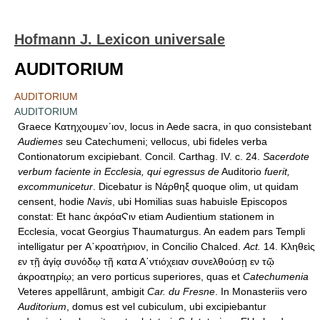
Hofmann J. Lexicon universale
AUDITORIUM
AUDITORIUM
AUDITORIUM
Graece Κατηχουμεν´ιον, locus in Aede sacra, in quo consistebant
Audiemes
seu Catechumeni; vellocus, ubi fideles verba
Contionatorum excipiebant. Concil. Carthag. IV. c. 24.
Sacerdote
verbum faciente in Ecclesia, qui egressus de
Auditorio
fuerit,
excommunicetur
. Dicebatur is Νάρθηξ quoque olim, ut quidam
censent, hodie
Navis
, ubi Homilias suas habuisle Episcopos
constat: Et hanc ἀκρόαϚιν etiam Audientium stationem in
Ecclesia, vocat Georgius Thaumaturgus. An eadem pars Templi
intelligatur per Α᾿κροατήριον, in Concilio Chalced.
Act.
14. Κληθεὶς
εν τῇ ἁγίᾳ συνόδῳ τῇ κατα Α᾿ντιόχειαν συνελθούσῃ εν τῷ
ἀκροατηρίῳ; an vero porticus superiores, quas et
Catechumenia
Veteres appellârunt, ambigit
Car. du Fresne
. In Monasteriis vero
Auditorium
, domus est vel cubiculum, ubi excipiebantur