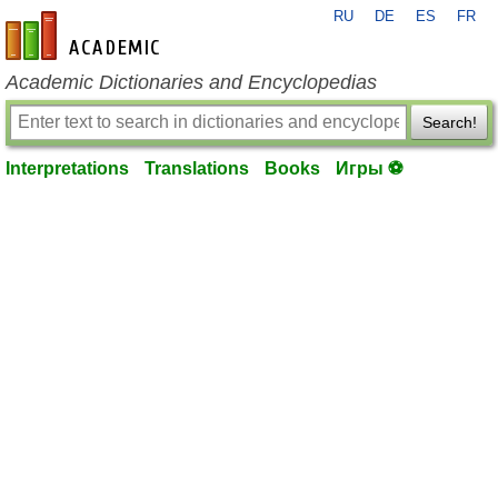
RU
DE
ES
FR
en-academic.com
Academic Dictionaries and Encyclopedias
Search!
Interpretations
Translations
Books
Игры ⚽