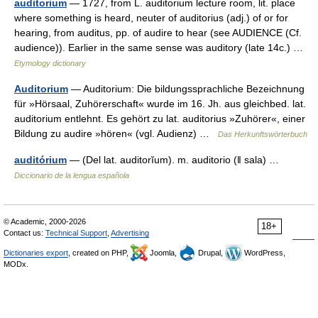
auditorium
— 1727, from L. auditorium lecture room, lit. place
where something is heard, neuter of auditorius (adj.) of or for
hearing, from auditus, pp. of audire to hear (see AUDIENCE (Cf.
audience)). Earlier in the same sense was auditory (late 14c.) …
Etymology dictionary
Auditorium
— Auditorium: Die bildungssprachliche Bezeichnung
für »Hörsaal, Zuhörerschaft« wurde im 16. Jh. aus gleichbed. lat.
auditorium entlehnt. Es gehört zu lat. auditorius »Zuhörer«, einer
Bildung zu audire »hören« (vgl. Audienz) …
Das Herkunftswörterbuch
auditórium
— (Del lat. auditorĭum). m. auditorio (ǁ sala) …
Diccionario de la lengua española
© Academic, 2000-2026
18+
Contact us:
Technical Support
,
Advertising
Dictionaries export
, created on PHP,
Joomla,
Drupal,
WordPress,
MODx.