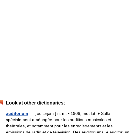
Look at other dictionaries:
auditorium
— [ oditɔrjɔm ] n. m. • 1906; mot lat. ♦ Salle
spécialement aménagée pour les auditions musicales et
théâtrales, et notamment pour les enregistrements et les
émissions de radio et de télévision. Des auditoriums. ● auditorium