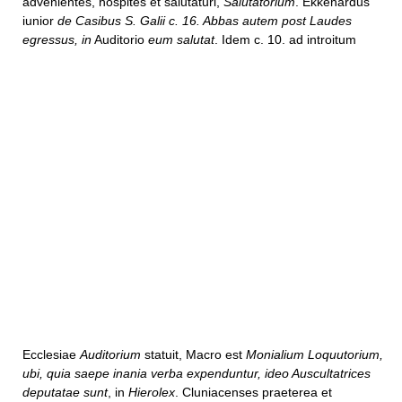
advenientes, hospites et salutaturi,
Salutatorium
. Ekkehardus
iunior
de Casibus S. Galii c. 16. Abbas autem post Laudes
egressus, in
Auditorio
eum salutat
. Idem c. 10. ad introitum
Ecclesiae
Auditorium
statuit, Macro est
Monialium Loquutorium,
ubi, quia saepe inania verba expenduntur, ideo Auscultatrices
deputatae sunt
, in
Hierolex
. Cluniacenses praeterea et