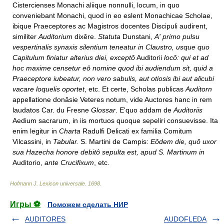
Cistercienses Monachi aliique nonnulli, locum, in quo
conveniebant Monachi, quod in eo eslent Monachicae Scholae,
ibique Praeceptores ac Magistros docentes Discipuli audirent,
similiter
Auditorium
dixêre.
Statuta
Dunstani,
A' primo pulsu
vespertinalis synaxis silentium teneatur in Claustro, usque quo
Capitulum finiatur alterius diei, exceptô
Auditorii
locô: qui et ad
hoc maxime censetur eô nomine quod ibi audiendum sit, quid a
Praeceptore iubeatur, non vero sabulis, aut otiosis ibi aut alicubi
vacare loquelis oportet
, etc. Et certe, Scholas publicas
Auditorn
appellatione donâsie Veteres notum, vide Auctores hanc in rem
laudatos Car. du Fresne
Glossar
. E'quo addam de
Auditoriis
Aedium sacrarum, in iis mortuos quoque sepeliri consuevisse. Ita
enim legitur in
Charta
Radulfi Delicati ex familia Comitum
Vilcassini, in
Tabular.
S. Martini de Campis:
Eôdem die, quô uxor
sua Hazecha honore debitô sepulta est, apud S. Martinum in
Auditorio,
ante Crucifixum
, etc.
Hofmann J. Lexicon universale
.
1698
.
Игры ⚽
Поможем сделать НИР
AUDITORES
AUDOFLEDA